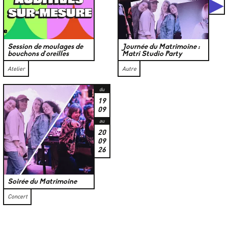
S
Session de moulages de
Journée du Matrimoine :
bouchons d’oreilles
Matri Studio Party
Atelier
Autre
du
19
09
au
20
09
26
Soirée du Matrimoine
Concert