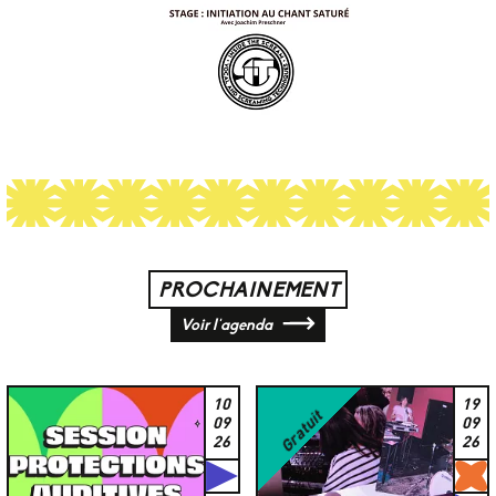
PROCHAINEMENT
Voir l'agenda
10
19
Gratuit
09
09
26
26
Studios
G