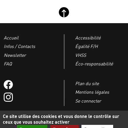
Retour haut de page
Accueil
Accessibilité
Infos / Contacts
Égalité F/H
Newsletter
VHSS
FAQ
Éco-responsabilité
Suivez-nous sur Facebook
Plan du site
Mentions légales
Suivez-nous sur instagram
Se connecter
Ce site utilise des cookies et vous donne le contrôle sur
Accueil
ceux que vous souhaitez activer