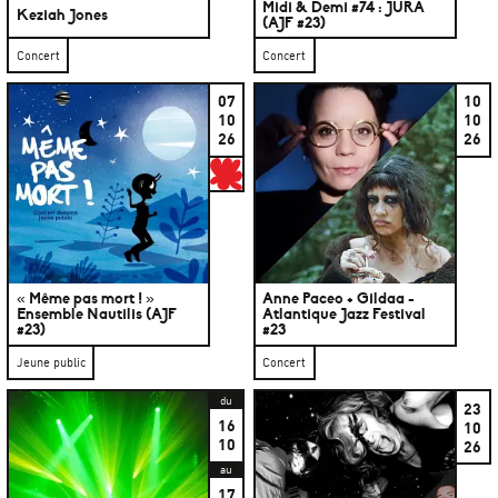
Midi & Demi #74 : JÜRA
Keziah Jones
(AJF #23)
Concert
Concert
07
10
10
10
26
26
Jeune Public
« Même pas mort ! »
Anne Paceo + Gildaa -
Ensemble Nautilis (AJF
Atlantique Jazz Festival
#23)
#23
Jeune public
Concert
du
23
16
10
10
26
au
17