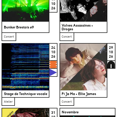
10
26
Vulves Assassines +
Bunker Brestois #9
Droges
Concert
Concert
24
29
10
10
26
26
Formations
A
Studios
Stage de Technique vocale
Pi Ja Ma + Ellie James
Atelier
Concert
Novembre
31
Complet
10