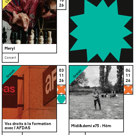
26
Meryl
Concert
03
04
Gratuit
Gratuit
11
11
26
26
Gratuits
G
Rencontres
Vos droits à la formation
Midi&demi #75 : Hõm
avec l’AFDAS