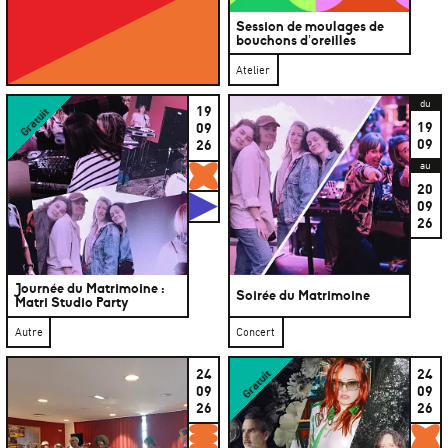
Session de moulages de
bouchons d’oreilles
Atelier
du
19
Gratuit
19
09
09
26
au
Gratuits
20
Studios
09
26
Journée du Matrimoine :
Soirée du Matrimoine
Matri Studio Party
Autre
Concert
24
24
Gratuit
09
09
26
26
Formations
G