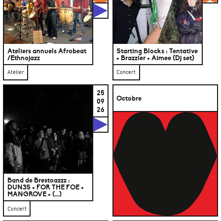
Studios
Ateliers annuels Afrobeat
Starting Blocks : Tentative
/Ethnojazz
+ Brazzier + Aimee (Dj set)
Atelier
Concert
25
Octobre
09
26
Studios
Band de Brestoazzz :
DUN3S + FOR THE FOE +
MANGROVE + (…)
Concert