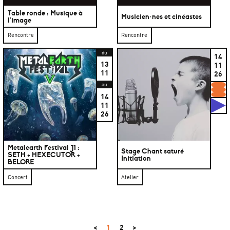
Table ronde : Musique à
Musicien·nes et cinéastes
l’image
Rencontre
Rencontre
du
14
13
11
11
26
au
F
14
S
11
26
Metalearth Festival J1 :
Stage Chant saturé
SETH + HEXECUTOR +
Initiation
BELORE
Concert
Atelier
<
1
2
>