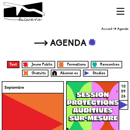
Panneau de gestion des cookies
Accueil
Men
Accueil
Agenda
AGENDA
Tout
Jeune Public
Formations
Rencontres
Gratuits
Abonné·es
Studios
10
Septembre
09
26
S