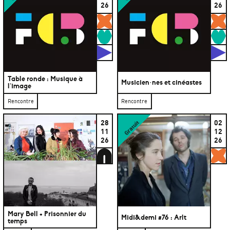
26
26
Gratuits
G
Rencontres
R
Studios
S
Table ronde : Musique à
Musicien·nes et cinéastes
l’image
Rencontre
Rencontre
28
02
Gratuit
11
12
26
26
Abonné·es
G
Mary Bell + Prisonnier du
Midi&demi #76 : Arlt
temps