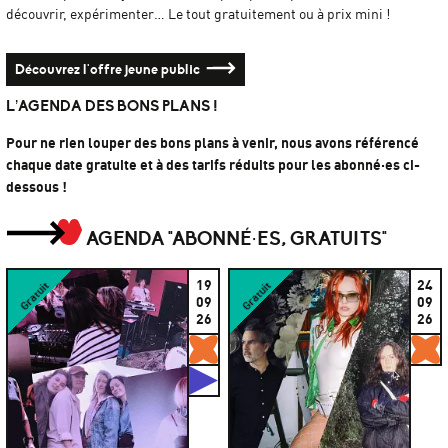
découvrir, expérimenter… Le tout gratuitement ou à prix mini !
Découvrez l'offre jeune public
L’AGENDA DES BONS PLANS !
Pour ne rien louper des bons plans à venir, nous avons référencé
chaque date gratuite et à des tarifs réduits pour les abonné·es ci-
dessous !
AGENDA "ABONNÉ·ES, GRATUITS"
19
24
Gratuit
Gratuit
09
09
26
26
Gratuits
G
Studios