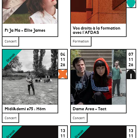
R
Vos droits à la formation
Pi Ja Ma + Ellie James
avec l’AFDAS
Concert
Formation
04
07
Gratuit
11
11
26
26
Gratuits
A
Midi&demi #75 : Hõm
Dame Area + Tact
Concert
Concert
13
13
Gratuit
Gratuit
11
11