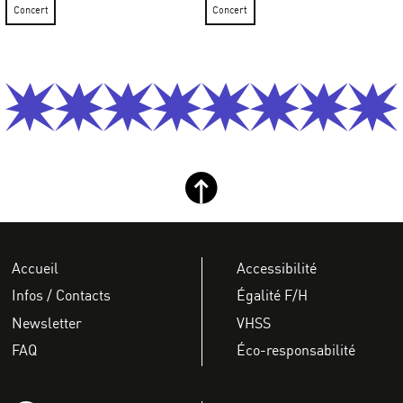
Concert
Concert
Retour haut de page
Accueil
Accessibilité
Infos / Contacts
Égalité F/H
Newsletter
VHSS
FAQ
Éco-responsabilité