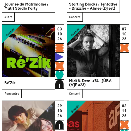
Journée du Matrimoine :
Starting Blocks : Tentative
Matri Studio Party
+ Brazzier + Aimee (Dj set)
Autre
Concert
03
07
Gratuit
Gratuit
10
10
26
26
Formations
G
Studios
Gratuits
Rencontres
Midi & Demi #74 : JÜRA
Abonné·es
Ré’Zik
(AJF #23)
Rencontre
Concert
29
03
Gratuit
10
11
26
26
Abonné·es
G