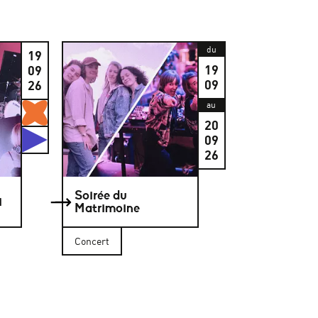
du
19
19
09
09
26
Gratuits
au
20
Studios
09
26
Soirée du
i
Matrimoine
Concert