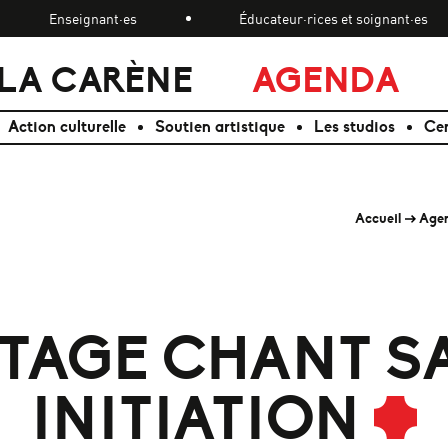
Enseignant·es
Éducateur·rices et soignant·es
LA CARÈNE
AGENDA
Action culturelle
Soutien artistique
Les studios
Cen
Accueil
Age
TAGE CHANT S
INITIATION