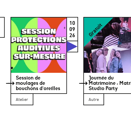
10
Gratuit
09
26
Studios
Session de
Journée du
moulages de
Matrimoine : Matr
bouchons d’oreilles
Studio Party
Atelier
Autre