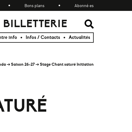
Bons plans
Abonné·es
BILLETTERIE
RECHER
RECHER
tre info
Infos / Contacts
Actualités
nda
Saison 26-27
Stage Chant saturé Initiation
ATURÉ