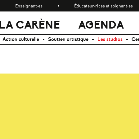
Enseignant·es
Éducateur·rices et soignant·es
LA CARÈNE
AGENDA
Action culturelle
Soutien artistique
Les studios
Cen