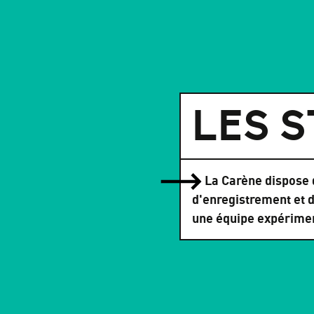
LES 
La Carène dispose d
d'enregistrement et 
une équipe expérime