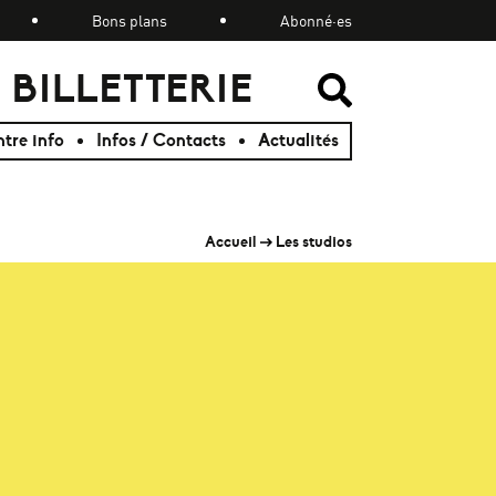
Bons plans
Abonné·es
BILLETTERIE
RECHER
RECHER
tre info
Infos / Contacts
Actualités
Accueil
Les studios