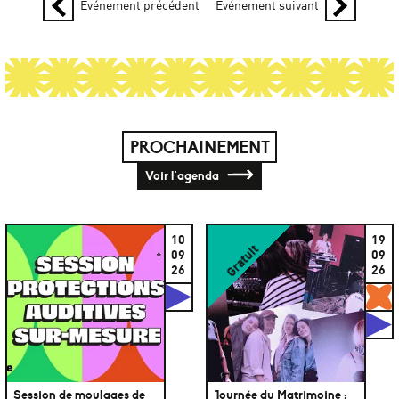
Événement précédent
Événement suivant
PROCHAINEMENT
Voir l'agenda
10
19
Gratuit
09
09
26
26
Studios
G
S
Session de moulages de
Journée du Matrimoine :