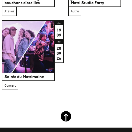
bouchons d’oreilles
Matri Studio Party
Atelier
Autre
du
19
09
au
20
09
26
Soirée du Matrimoine
Concert
Retour haut de page