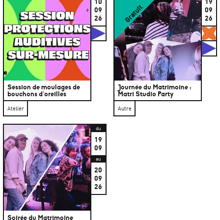
10
19
Gratuit
09
09
26
26
Studios
G
S
Session de moulages de
Journée du Matrimoine :
bouchons d’oreilles
Matri Studio Party
Atelier
Autre
du
19
09
au
20
09
26
Soirée du Matrimoine