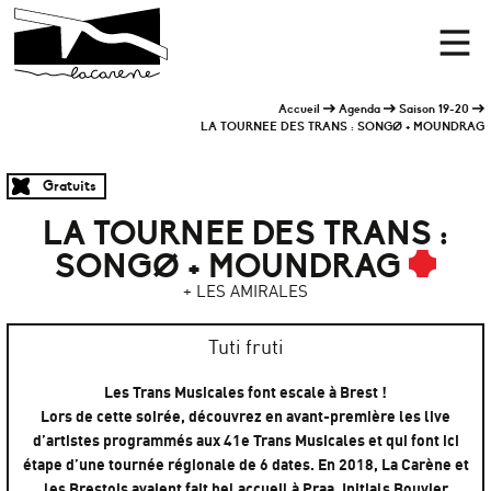
Panneau de gestion des cookies
Accueil
Men
Accueil
Agenda
Saison 19-20
LA TOURNEE DES TRANS : SONGØ + MOUNDRAG
Gratuits
LA TOURNEE DES TRANS :
SONGØ + MOUNDRAG
+ LES AMIRALES
Tuti fruti
Les Trans Musicales font escale à Brest !
Lors de cette soirée, découvrez en avant-première les live
d’artistes programmés aux 41e Trans Musicales et qui font ici
étape d’une tournée régionale de 6 dates. En 2018, La Carène et
les Brestois avaient fait bel accueil à Praa, Initials Bouvier