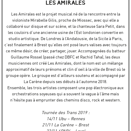
par
MOUNDRAG Official
LES AMIRALES
Les Amirales est le projet musical né de la rencontre entre la
violoniste Mirabelle Gilis, proche de Miossec, avec qui elle a
collaboré sur disque et sur scène, et la chanteuse Sara Petit, dans
les couloirs d’une ancienne usine de l’Est londonien convertie en
studio artistique. De Londres à l’Andalousie, de la Sicile à Paris,
c’est finalement à Brest qu’elles ont posé leurs valises avec toujours
ce même désir, de créer, partager, jouer. Accompagnées du batteur
Guillaume Rossel (passé chez DBFC et Rachid Taha), les deux
musiciennes ont créé Les Amirales, dont le nom est un mélange
approximatif de leurs prénoms et clin d’oeil à la ville de Brest où le
groupe opère. Le groupe est d’ailleurs soutenu et accompagné par
La Carène depuis ses débuts à l’automne 2018.
Ensemble, les trois artistes composent une pop électronique aux
orchestrations soyeuses qui a souvent le vague à l’âme mais
n’hésite pas à emprunter des chemins disco, rock et western.
Tournée des Trans 2019 :
14/11 Ubu – Rennes
21/11 La Carène – Brest
22/11 6PAR4 – Laval