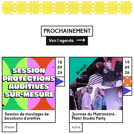
PROCHAINEMENT
Voir l'agenda
10
19
Gratuit
09
09
26
26
Studios
G
S
Session de moulages de
Journée du Matrimoine :
bouchons d’oreilles
Matri Studio Party
Atelier
Autre