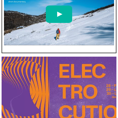
Le Récit du Silence // short documentary
par
Tom Leclerc