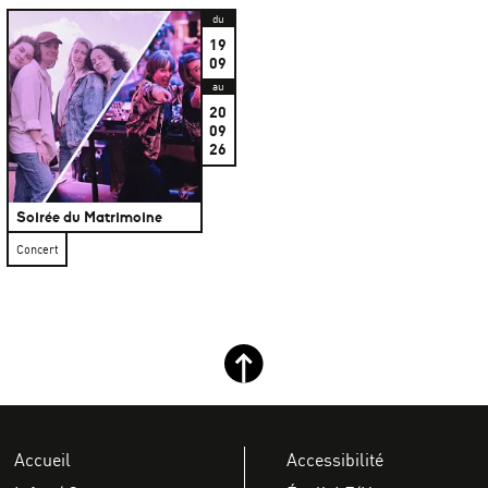
du
19
09
au
20
09
26
Soirée du Matrimoine
Concert
Retour haut de page
Accueil
Accessibilité