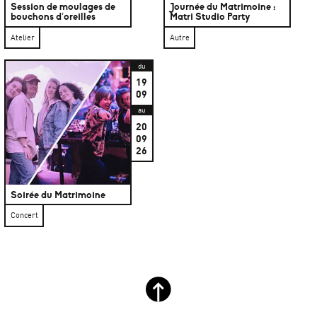
Session de moulages de
Journée du Matrimoine :
bouchons d’oreilles
Matri Studio Party
Atelier
Autre
du
19
09
au
20
09
26
Soirée du Matrimoine
Concert
Retour haut de page