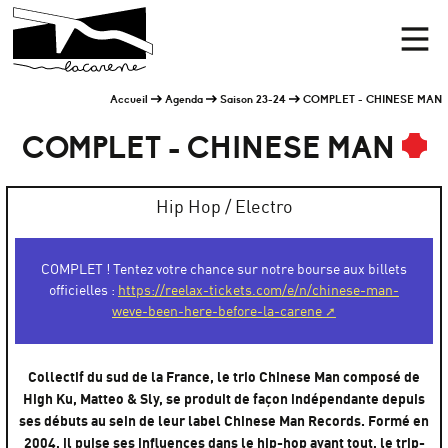
Panneau de gestion des cookies
Accueil
Men
Accueil
Agenda
Saison 23-24
COMPLET - CHINESE MAN
COMPLET - CHINESE MAN
Hip Hop / Electro
COMPLET ! Tentez votre chance sur notre bourse aux billets
officielles :
https://reelax-tickets.com/e/n/chinese-man-
weve-been-here-before-la-carene
Collectif du sud de la France, le trio Chinese Man composé de
High Ku, Matteo & Sly, se produit de façon indépendante depuis
ses débuts au sein de leur label Chinese Man Records. Formé en
2004, il puise ses influences dans le hip-hop avant tout, le trip-