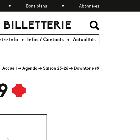
Bons plans
Abonné·es
BILLETTERIE
RECHER
RECHER
tre info
Infos / Contacts
Actualités
Accueil
Agenda
Saison 25-26
Downtone #9
9