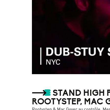
Dub-Stuy Sound Boiler Room New York DJ Set
par
Boiler Room
STAND HIGH P
ROOTYSTEP, MAC G
Rootystep & Mac Gyver au contrôle, Mer