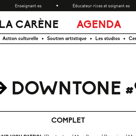
Enseignant·es
Éducateur·rices et soignant·es
LA CARÈNE
AGENDA
Action culturelle
Soutien artistique
Les studios
Cen
DOWNTONE #
COMPLET