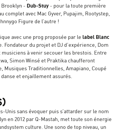
e Brooklyn -
Dub-Stuy
- pour la toute première
au complet avec Mac Gyver, Pupajim, Rootystep,
hnnygo Figure de l’autre !
nique avec une prog proposée par le
label Blanc
ée. Fondateur du projet et DJ d’expérience, Dom
t musiciens à venir secouer les brestois. Entre
ikwa, Simon Winsé et Praktika chaufferont
ne, Musiques Traditionnelles, Amapiano, Coupé
 danse et enjaillement assurés.
S)
ts-Unis sans évoquer puis s’attarder sur le nom
klyn en 2012 par Q-Mastah, met toute son énergie
undsystem culture. Une sono de top niveau, un