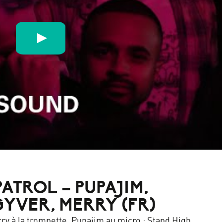
ATROL – PUPAJIM,
YVER, MERRY (FR)
ry à la trompette, Pupajim au micro : Stand High