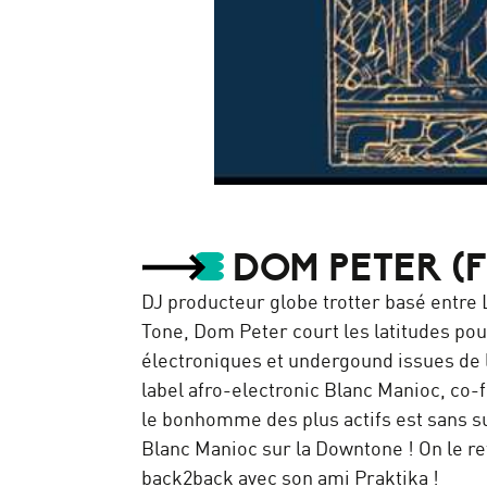
STAND HIGH PATROL: Brest Bay
par
STAND HIGH PATROL
DOM PETER (F
DJ producteur globe trotter basé entre
Tone, Dom Peter court les latitudes po
électroniques et undergound issues de l’
label afro-electronic Blanc Manioc, co-
le bonhomme des plus actifs est sans sur
Blanc Manioc sur la Downtone ! On le re
back2back avec son ami Praktika !