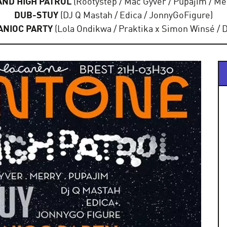
AND HIGH PATROL
(Rootystep / Mac Gyver / Pupajim / Me
DUB-STUY
(DJ Q Mastah / Edica / JonnyGoFigure)
ANIOC PARTY
(Lola Ondikwa / Praktika x Simon Winsé / 