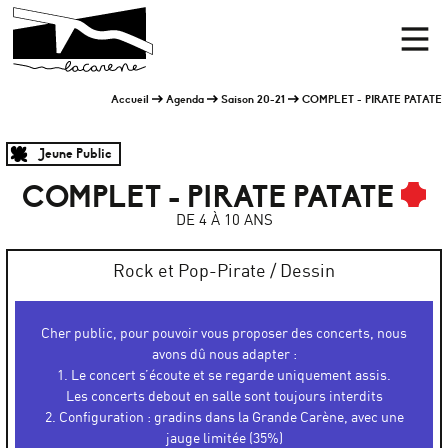
Panneau de gestion des cookies
Accueil
Men
Accueil
Agenda
Saison 20-21
COMPLET - PIRATE PATATE
Jeune Public
COMPLET - PIRATE PATATE
DE 4 À 10 ANS
Rock et Pop-Pirate / Dessin
Cher public, pour pouvoir vous proposer des concerts, nous
avons dû nous adapter :
1. Le concert s’écoute et se regarde uniquement assis.
Les concerts debout en salle sont toujours interdits
2. Configuration : gradins dans la Grande Carène, avec une
jauge limitée (35%)