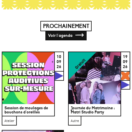
PROCHAINEMENT
Voir l'agenda
10
19
Gratuit
09
09
26
26
Studios
G
S
Session de moulages de
Journée du Matrimoine :
bouchons d’oreilles
Matri Studio Party
Atelier
Autre