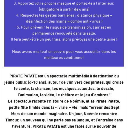
3. Apportez votre propre masque et portez-le à l’intérieur.
(obligatoire à partir de 6 ans)
4. Respectez les gestes barrières : distance physique +
désinfection des mains = combo anti-virus !
5. Pour prévenir le risque de transmission, l’air est en
permanence renouvelé dans la salle.
Il fera peut-être un peu frais, alors prévoyez une petite laine !
Nous avons mis tout en oeuvre pour vous accueillir dans les
meilleures conditions !
PIRATE PATATE est un spectacle multimédia à destination du
jeune public (4-10 ans), autour de l’univers des pirates, qui croise
le conte, la chanson, les musiques actuelles, le dessin,
l’animation, la vidéo, le théâtre et le jeu d’ombres !
Le spectacle raconte l’histoire de Noémie, alias Pirate Patate,
petite fille timide dans la « vraie » vie, mais Terreur des Sept
Mers de son monde imaginaire. Un jour, Noémie rencontre
Timour, un nouveau qui ne parle pas sa langue, et l’entraîne dans
l’aventure. PIRATE PATATE est une fable sur le pouvoir de