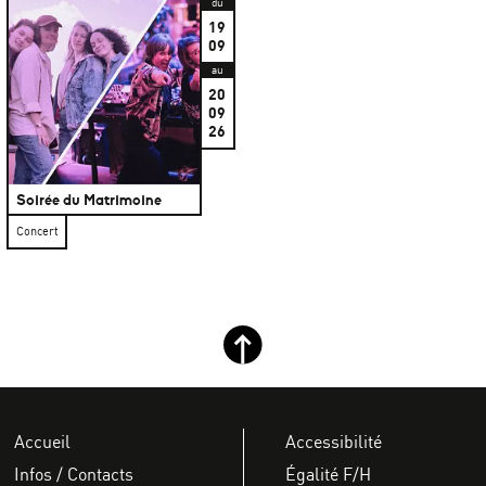
du
19
09
au
20
09
26
Soirée du Matrimoine
Concert
Retour haut de page
Accueil
Accessibilité
Infos / Contacts
Égalité F/H