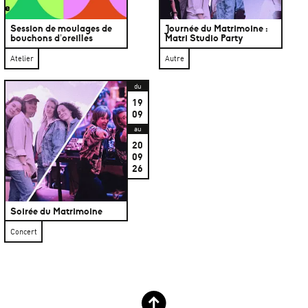
Session de moulages de
Journée du Matrimoine :
bouchons d’oreilles
Matri Studio Party
Atelier
Autre
du
19
09
au
20
09
26
Soirée du Matrimoine
Concert
Retour haut de page