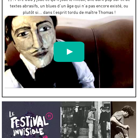
textes abrasifs, un blues d’un âge qui n’a pas encore existé, ou
plutôt si... dans l’esprit tordu de maître Thomas !
Pere Ubu, Irene (Carnival Of Souls)
par
Ubu Projex