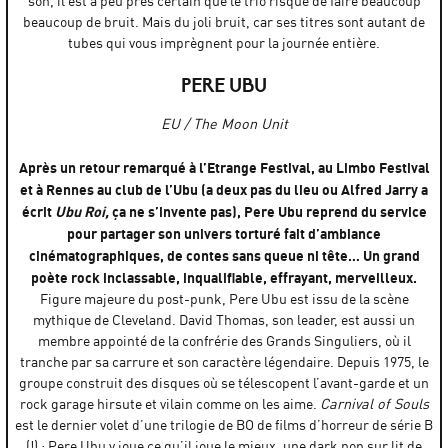
son, il est à peu près certain que le trio risque de faire beaucoup
beaucoup de bruit. Mais du joli bruit, car ses titres sont autant de
tubes qui vous imprègnent pour la journée entière.
PERE UBU
EU / The Moon Unit
Après un retour remarqué à l’Etrange Festival, au Limbo Festival
et à Rennes au club de l’Ubu (a deux pas du lieu ou Alfred Jarry a
écrit
Ubu Roi,
ça ne s’invente pas), Pere Ubu reprend du service
pour partager son univers torturé fait d’ambiance
cinématographiques, de contes sans queue ni tête… Un grand
poète rock inclassable, inqualifiable, effrayant, merveilleux.
Figure majeure du post-punk, Pere Ubu est issu de la scène
mythique de Cleveland. David Thomas, son leader, est aussi un
membre appointé de la confrérie des Grands Singuliers, où il
tranche par sa carrure et son caractère légendaire. Depuis 1975, le
groupe construit des disques où se télescopent l’avant-garde et un
rock garage hirsute et vilain comme on les aime.
Carnival of Souls
est le dernier volet d’une trilogie de BO de films d’horreur de série B
(!) : Pere Ubu y joue ce qu’il joue le mieux, une dark pop sur lit de