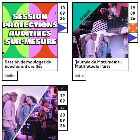
10
19
Gratuit
09
09
26
26
Studios
G
S
Session de moulages de
Journée du Matrimoine :
bouchons d’oreilles
Matri Studio Party
Atelier
Autre
du
19
09
au
20
09
26