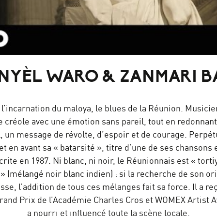
Mountains - Grand Dérèglement (Official Video)
VO
NYÈL WARO & ZANMARI B
l’incarnation du maloya, le blues de la Réunion. Musicien 
le créole avec une émotion sans pareil, tout en redonnan
l, un message de révolte, d’espoir et de courage. Perpét
t en avant sa « batarsité », titre d’une de ses chanson
crite en 1987. Ni blanc, ni noir, le Réunionnais est « torti
» (mélangé noir blanc indien) : si la recherche de son o
se, l’addition de tous ces mélanges fait sa force. Il a re
and Prix de l’Académie Charles Cros et WOMEX Artist Aw
a nourri et influencé toute la scène locale.