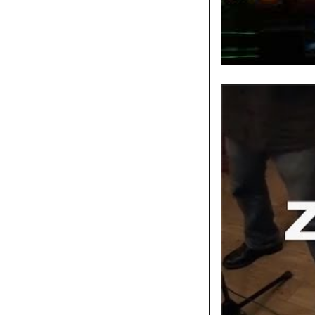
Danyel WARO, "KILIM
par
label cobalt