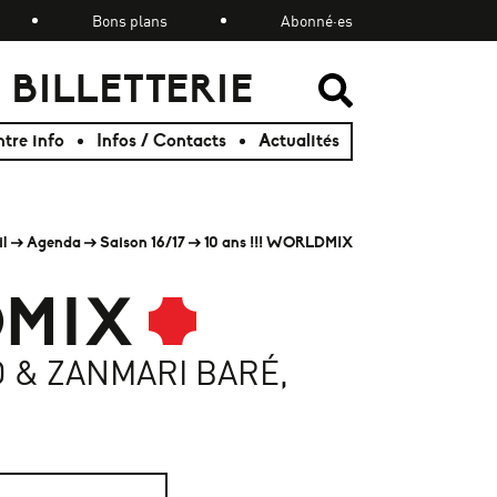
Bons plans
Abonné·es
BILLETTERIE
RECHER
RECHER
tre info
Infos / Contacts
Actualités
il
Agenda
Saison 16/17
10 ans !!! WORLDMIX
DMIX
 & ZANMARI BARÉ,