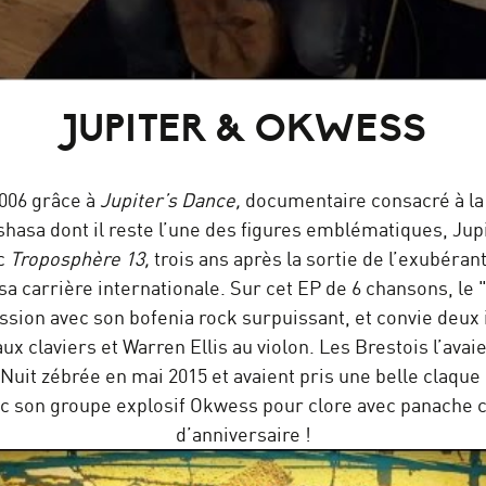
éo • Live @ Nova
JUPITER & OKWESS
006 grâce à
Jupiter’s Dance,
documentaire consacré à la
hasa dont il reste l’une des figures emblématiques, Jupi
c
Troposphère 13,
trois ans après la sortie de l’exubéran
sa carrière internationale. Sur cet EP de 6 chansons, le 
ssion avec son bofenia rock surpuissant, et convie deux 
x claviers et Warren Ellis au violon. Les Brestois l’avai
Nuit zébrée en mai 2015 et avaient pris une belle claque d
ec son groupe explosif Okwess pour clore avec panache c
d’anniversaire !