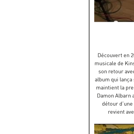
Zanmari Baré - Néo G
par
Radio Nova
Découvert en 2
musicale de Kins
son retour ave
album qui lança 
maintient la pre
Damon Albarn au
détour d’une 
revient av