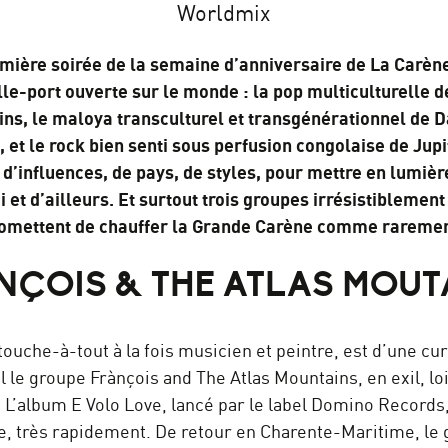
Worldmix
mière soirée de la semaine d’anniversaire de La Carène
lle-port ouverte sur le monde : la pop multiculturelle 
ns, le maloya transculturel et transgénérationnel de 
 et le rock bien senti sous perfusion congolaise de Jup
’influences, de pays, de styles, pour mettre en lumiè
i et d’ailleurs. Et surtout trois groupes irrésistiblemen
omettent de chauffer la Grande Carène comme raremen
NÇOIS & THE ATLAS MOUT
ouche-à-tout à la fois musicien et peintre, est d’une cur
ol le groupe Frànçois and The Atlas Mountains, en exil, lo
e. L’album E Volo Love, lancé par le label Domino Records
que, très rapidement. De retour en Charente-Maritime, le