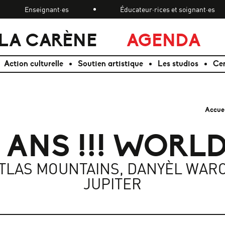
Enseignant·es
Éducateur·rices et soignant·es
LA CARÈNE
AGENDA
Action culturelle
Soutien artistique
Les studios
Cen
Accue
0 ANS !!! WORL
ATLAS MOUNTAINS, DANYÈL WARO
JUPITER