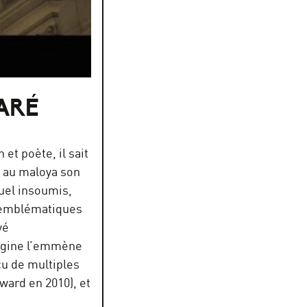
ARÉ
et poète, il sait
t au maloya son
uel insoumis,
s emblématiques
yé
rigine l’emmène
çu de multiples
ard en 2010), et