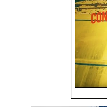
Jupiter Okwess - Muso
par
Jupiter & Okwess