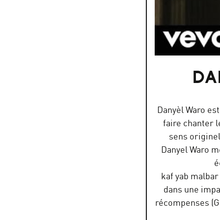
Frànçois & The Atlas 
par
FrancoisAtlasVE
DA
Danyèl Waro est 
faire chanter 
sens origine
Danyel Waro me
é
kaf yab malbar 
dans une impas
récompenses (Gr