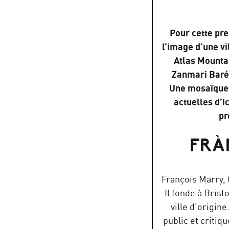
Pour cette pre
l’image d’une vi
Atlas Mountai
Zanmari Baré,
Une mosaïque d
actuelles d’ic
pr
FRÀ
François Marry, t
Il fonde à Brist
ville d’origin
public et criti