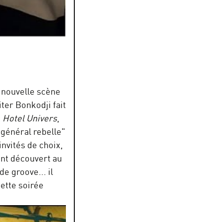
 nouvelle scène
ter Bonkodji fait
t
Hotel Univers
,
"général rebelle"
invités de choix,
ent découvert au
e groove... il
ette soirée