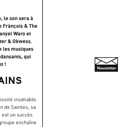
, le son sera à
de Frànçois & The
Danyel Waro et
iter & Okwess.
re les musiques
t dansants, qui
t !
Newsletter
AINS
iosité insatiable.
in de Saintes, sa
, est un succès
 groupe enchaîne