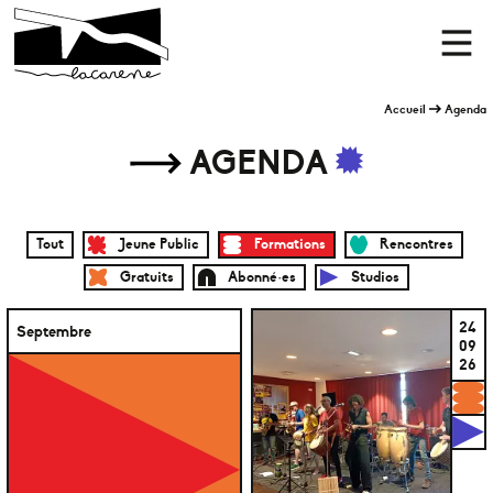
Panneau de gestion des cookies
Accueil
Men
Accueil
Agenda
AGENDA
Tout
Jeune Public
Formations
Rencontres
Gratuits
Abonné·es
Studios
24
Septembre
09
26
F
S