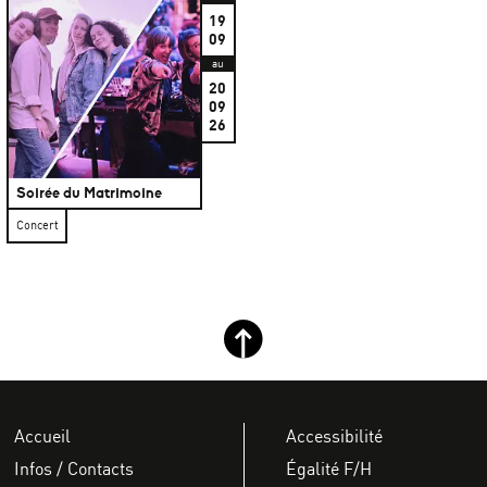
19
09
au
20
09
26
Soirée du Matrimoine
Concert
Retour haut de page
Accueil
Accessibilité
Infos / Contacts
Égalité F/H