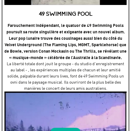
The Apartments No Song, No Spell, No Madrigal
par
Phil Anthrope
49 SWIMMING POOL
Farouchement indépendant, le quatuor de 49 Swimming Pools
poursuit sa route singulière et exigeante avec un nouvel album.
Leur pop lunaire trouve des cousinages aussi bien du côté du
Velvet Underground (The Flaming Lips, MGMT, Sparklehorse) que
de Bowie, version Conan Mockasin ou The Thrills, se révélant une
« musique-monde » célébrée de l’Australie à la Scandinavie.
La liberté totale dont jouit le groupe - du studio d’enregistrement
au label - , les expériences multiples de chacun et leur amitié
solide, palpable durant leurs lives, font de 49 Swimming Pools un
ovni dans le paysage musical. Ils ouvriront de la plus belle des
manières le concert de leurs amis australiens.