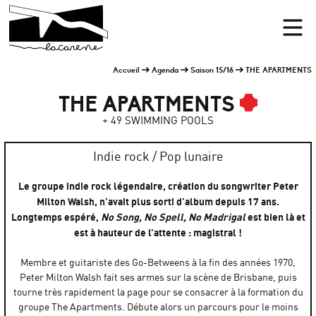
Panneau de gestion des cookies
Accueil
Men
Accueil
Agenda
Saison 15/16
THE APARTMENTS
THE APARTMENTS
+ 49 SWIMMING POOLS
Indie rock / Pop lunaire
Le groupe indie rock légendaire, création du songwriter Peter
Milton Walsh, n’avait plus sorti d’album depuis 17 ans.
Longtemps espéré,
No Song, No Spell, No Madrigal
est bien là et
est à hauteur de l’attente : magistral !
Membre et guitariste des Go-Betweens à la fin des années 1970,
Peter Milton Walsh fait ses armes sur la scène de Brisbane, puis
tourne très rapidement la page pour se consacrer à la formation du
groupe The Apartments. Débute alors un parcours pour le moins