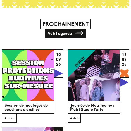
PROCHAINEMENT
Voir l'agenda
10
19
Gratuit
09
09
26
26
Studios
G
S
Session de moulages de
Journée du Matrimoine :
bouchons d’oreilles
Matri Studio Party
Atelier
Autre
du