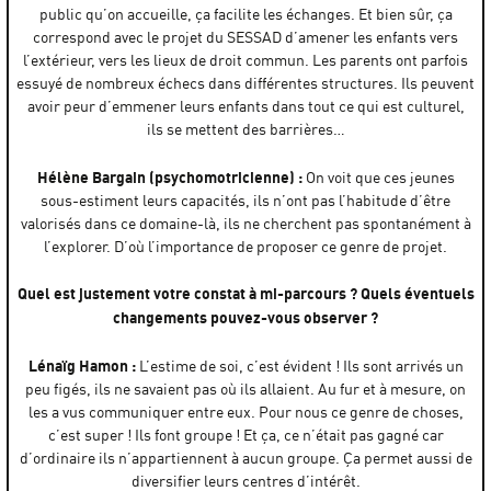
public qu’on accueille, ça facilite les échanges. Et bien sûr, ça
correspond avec le projet du SESSAD d’amener les enfants vers
l’extérieur, vers les lieux de droit commun. Les parents ont parfois
essuyé de nombreux échecs dans différentes structures. Ils peuvent
avoir peur d’emmener leurs enfants dans tout ce qui est culturel,
ils se mettent des barrières…
Hélène Bargain (psychomotricienne) :
On voit que ces jeunes
sous-estiment leurs capacités, ils n’ont pas l’habitude d’être
valorisés dans ce domaine-là, ils ne cherchent pas spontanément à
l’explorer. D’où l’importance de proposer ce genre de projet.
Quel est justement votre constat à mi-parcours ? Quels éventuels
changements pouvez-vous observer ?
Lénaïg Hamon :
L’estime de soi, c’est évident ! Ils sont arrivés un
peu figés, ils ne savaient pas où ils allaient. Au fur et à mesure, on
les a vus communiquer entre eux. Pour nous ce genre de choses,
c’est super ! Ils font groupe ! Et ça, ce n’était pas gagné car
d’ordinaire ils n’appartiennent à aucun groupe. Ça permet aussi de
diversifier leurs centres d’intérêt.