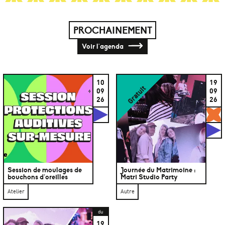
PROCHAINEMENT
Voir l'agenda
10
19
Gratuit
09
09
26
26
Studios
G
S
Session de moulages de
Journée du Matrimoine :
bouchons d’oreilles
Matri Studio Party
Atelier
Autre
du
19