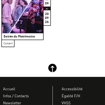
09
au
20
09
26
Soirée du Matrimoine
Concert
Retour haut de page
Accueil
Accessibilité
Infos / Contacts
Égalité F/H
Newsletter
VHSS