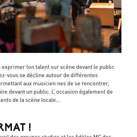
ns exprimer ton talent sur scène devant le public
ez-vous se décline autour de différentes
ermettant aux musicien·nes de se rencontrer,
ire devant un public. L’ occasion également de
lents de la scène locale…
MAT !
vail des groupes studios et les fidèles MC des