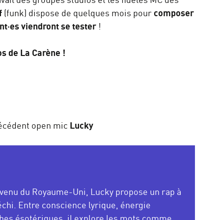
f
(funk) dispose de quelques mois pour
composer
nt·es viendront se tester
!
os de La Carène !
s
récédent open mic
Lucky
 venu du Royaume-Uni, Lucky propose un rap à
fléchi. Entre conscience lyrique, énergie
uches ésotériques, il explore les mots comme