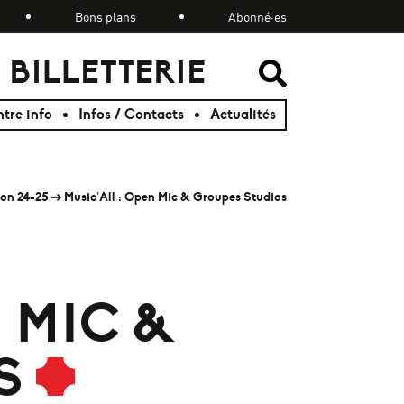
Bons plans
Abonné·es
BILLETTERIE
RECHER
RECHER
tre info
Infos / Contacts
Actualités
on 24-25
Music’All : Open Mic & Groupes Studios
 MIC &
S