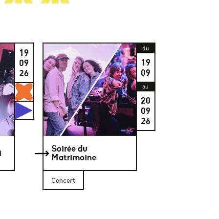
du
19
19
09
09
26
Gratuits
au
20
Studios
09
26
Soirée du
i
Matrimoine
Concert