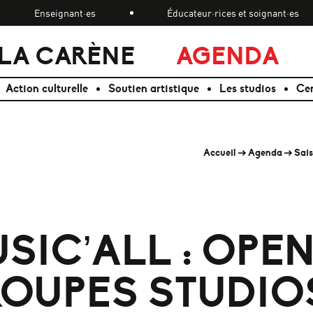
Enseignant·es
Éducateur·rices et soignant·es
LA CARÈNE
AGENDA
Action culturelle
Soutien artistique
Les studios
Cen
Accueil
Agenda
Sais
SIC’ALL : OPEN
OUPES STUDIO