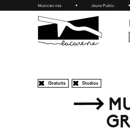
Panneau de gestion des cookies
Musicien·nes
Jeune Public
Accueil
Gratuits
Studios
MU
GR