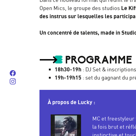
Open Mics, le groupe des studios
Le Kif
des instrus sur lesquelles les participa
Un concentré de talents, made in Studi
PROGRAMME
18h30-19h
: DJ Set & inscription
Suivez-nous sur Facebook
19h-19h15
: set du gagnant du p
Suivez-nous sur instagram
À propos de Lucky :
MC et freestyleur
la fois brut et ré
instinctive et to