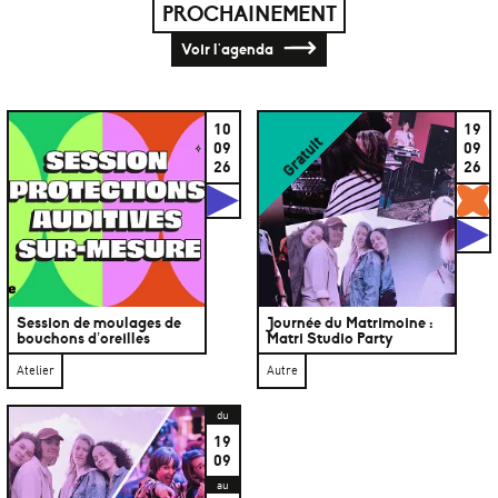
PROCHAINEMENT
Voir l'agenda
10
19
Gratuit
09
09
26
26
Studios
G
S
Session de moulages de
Journée du Matrimoine :
bouchons d’oreilles
Matri Studio Party
Atelier
Autre
du
19
09
au