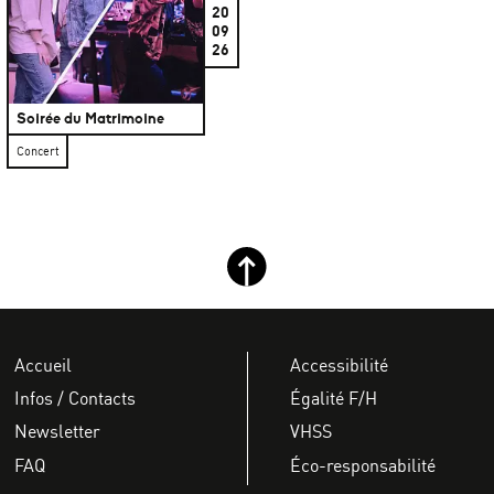
20
09
26
Soirée du Matrimoine
Concert
Retour haut de page
Accueil
Accessibilité
Infos / Contacts
Égalité F/H
Newsletter
VHSS
FAQ
Éco-responsabilité