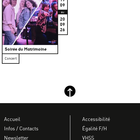
09
au
20
09
26
Soirée du Matrimoine
Concert
Retour haut de page
Accueil
Accessibilité
Infos / Contacts
Égalité F/H
Newsletter
VHSS