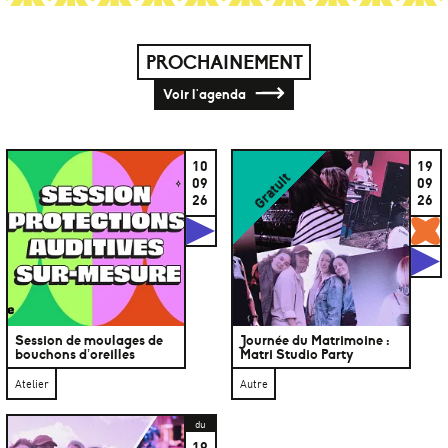
PROCHAINEMENT
Voir l'agenda
10
19
Gratuit
09
09
26
26
Studios
G
S
Session de moulages de
Journée du Matrimoine :
bouchons d’oreilles
Matri Studio Party
Atelier
Autre
du
19