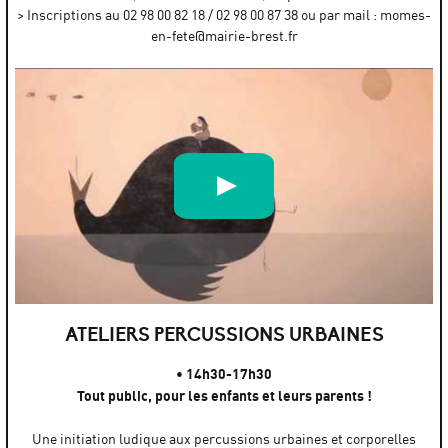
> Inscriptions au 02 98 00 82 18 / 02 98 00 87 38 ou par mail : momes-
en-fete@mairie-brest.fr
Ciné-concert : Plumes à Gogo / Label Caravan
par
Label Caravan (Label Caravan)
ATELIERS PERCUSSIONS URBAINES
• 14h30-17h30
Tout public, pour les enfants et leurs parents !
Une initiation ludique aux percussions urbaines et corporelles