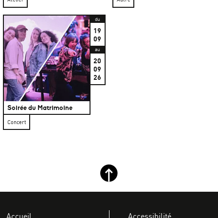
du
19
09
au
20
09
26
Soirée du Matrimoine
Concert
Retour haut de page
Accueil
Accessibilité