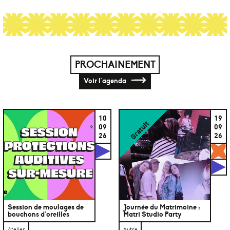
PROCHAINEMENT
Voir l'agenda
10
19
Gratuit
09
09
26
26
Studios
G
S
Session de moulages de
Journée du Matrimoine :
bouchons d’oreilles
Matri Studio Party
Atelier
Autre