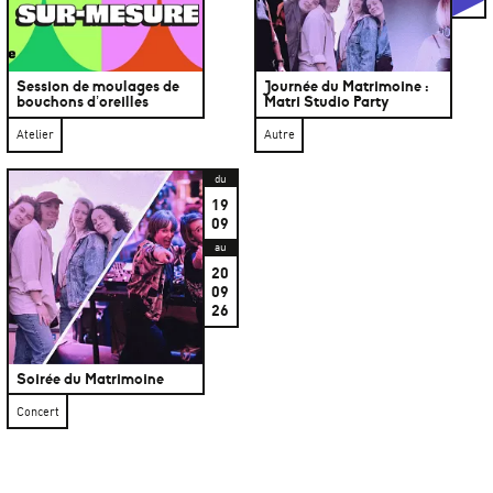
Session de moulages de
Journée du Matrimoine :
bouchons d’oreilles
Matri Studio Party
Atelier
Autre
du
19
09
au
20
09
26
Soirée du Matrimoine
Concert