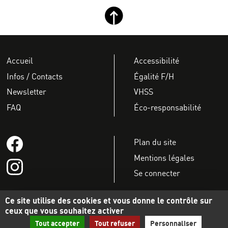
Retour haut de page
Accueil
Accessibilité
Infos / Contacts
Égalité F/H
Newsletter
VHSS
FAQ
Éco-responsabilité
Suivez-nous sur Facebook
Plan du site
Mentions légales
Suivez-nous sur instagram
Se connecter
Ce site utilise des cookies et vous donne le contrôle sur
Accueil
ceux que vous souhaitez activer
Tout accepter
Tout refuser
Personnaliser