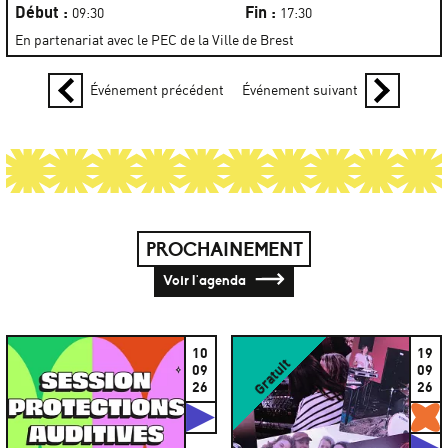
Début :
Fin :
09:30
17:30
En partenariat avec le PEC de la Ville de Brest
Événement précédent
Événement suivant
PROCHAINEMENT
Voir l'agenda
10
19
Gratuit
09
09
26
26
Studios
G
S