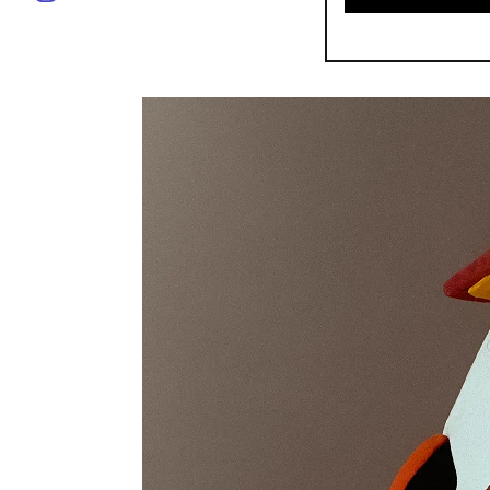
BLONDINO - Les madr
par
Blondino