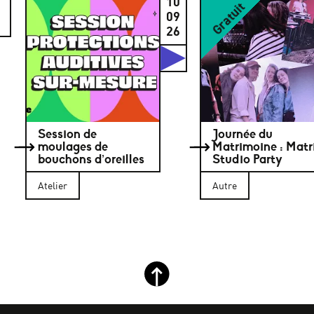
10
Gratuit
09
26
Studios
Session de
Journée du
moulages de
Matrimoine : Matr
bouchons d’oreilles
Studio Party
Atelier
Autre
Retour haut de page