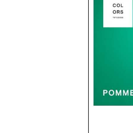
Pomme - Tombeau |
par
COLORS