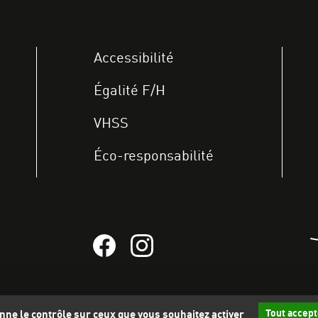
Accessibilité
Égalité F/H
VHSS
Éco-responsabilité
Suivez-nous sur Facebook
Suivez-nous sur instagram
A
Tout accept
donne le contrôle sur ceux que vous souhaitez activer