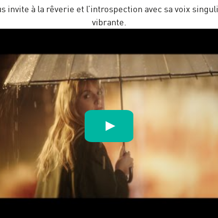
 invite à la rêverie et l’introspection avec sa voix singul
vibrante.