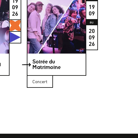
19
19
09
09
26
Gratuits
au
20
Studios
09
26
Soirée du
i
Matrimoine
Concert