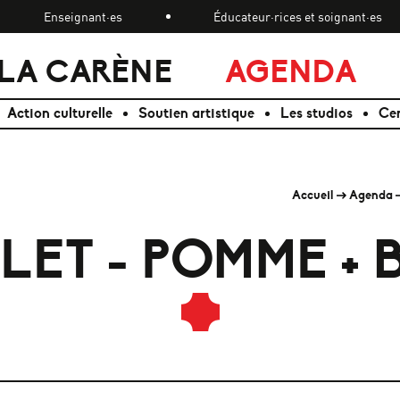
Enseignant·es
Éducateur·rices et soignant·es
LA CARÈNE
AGENDA
Action culturelle
Soutien artistique
Les studios
Cen
Accueil
Agenda
LET - POMME +