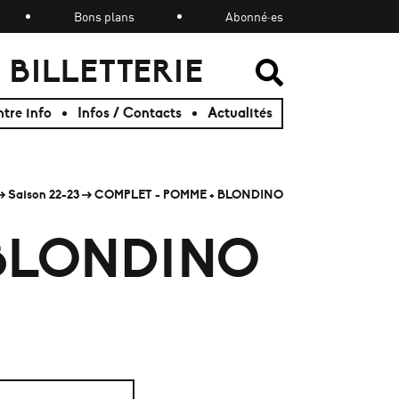
Bons plans
Abonné·es
BILLETTERIE
RECHER
RECHER
tre info
Infos / Contacts
Actualités
Saison 22-23
COMPLET - POMME + BLONDINO
 BLONDINO