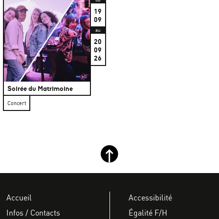
19
09
au
20
09
26
Soirée du Matrimoine
Concert
Retour haut de page
Accueil
Accessibilité
Infos / Contacts
Égalité F/H