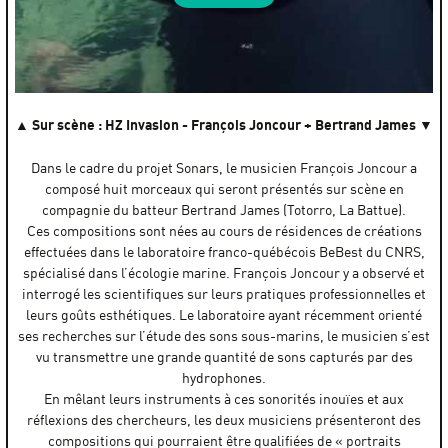
SONARS - Live de Maxime Dangles @ Océanopolis
par
La Carène Brest
▲ Sur scène : HZ Invasion - François Joncour + Bertrand James ▼
Dans le cadre du projet Sonars, le musicien François Joncour a
composé huit morceaux qui seront présentés sur scène en
compagnie du batteur Bertrand James (Totorro, La Battue).
Ces compositions sont nées au cours de résidences de créations
effectuées dans le laboratoire franco-québécois BeBest du CNRS,
spécialisé dans l’écologie marine. François Joncour y a observé et
interrogé les scientifiques sur leurs pratiques professionnelles et
leurs goûts esthétiques. Le laboratoire ayant récemment orienté
ses recherches sur l’étude des sons sous-marins, le musicien s’est
vu transmettre une grande quantité de sons capturés par des
hydrophones.
En mêlant leurs instruments à ces sonorités inouïes et aux
réflexions des chercheurs, les deux musiciens présenteront des
compositions qui pourraient être qualifiées de « portraits