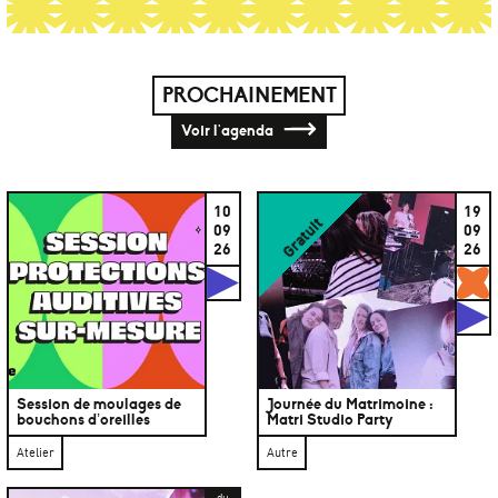
PROCHAINEMENT
Voir l'agenda
10
19
Gratuit
09
09
26
26
Studios
G
S
Session de moulages de
Journée du Matrimoine :
bouchons d’oreilles
Matri Studio Party
Atelier
Autre
du