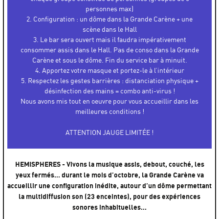
personnes max)
2. Configuration : un dôme dans la Grande Carène + une
scène dans le Hall
3. Le bar sera ouvert mais il faudra impérativement
consommer assis dans le Hall. Pas de conso dans la Grande
Carène et sous le dôme. Fin du service bar à minuit.
4. Apportez votre masque et portez-le à l’intérieur
5. Respectez les gestes barrières : distanciation physique +
désinfection des mains = combo anti-virus !
Nous avons mis tout en oeuvre pour vous accueillir dans les
meilleures conditions !
ATTENTION JAUGE LIMITÉE !
HEMISPHERES - Vivons la musique assis, debout, couché, les
yeux fermés… durant le mois d’octobre, la Grande Carène va
accueillir une configuration inédite, autour d’un dôme permettant
la multidiffusion son (23 enceintes), pour des expériences
sonores inhabituelles...