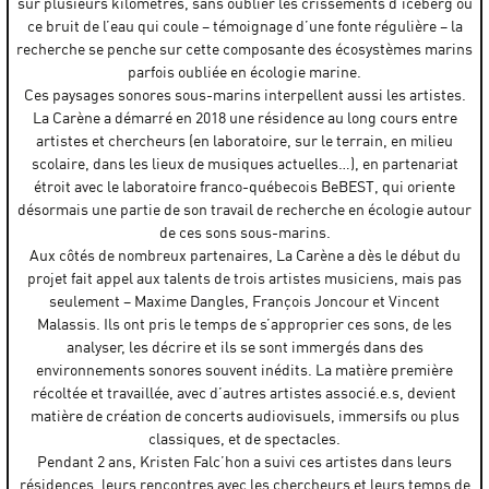
sur plusieurs kilomètres, sans oublier les crissements d’iceberg ou
ce bruit de l’eau qui coule – témoignage d’une fonte régulière – la
recherche se penche sur cette composante des écosystèmes marins
parfois oubliée en écologie marine.
Ces paysages sonores sous-marins interpellent aussi les artistes.
La Carène a démarré en 2018 une résidence au long cours entre
artistes et chercheurs (en laboratoire, sur le terrain, en milieu
scolaire, dans les lieux de musiques actuelles…), en partenariat
étroit avec le laboratoire franco-québecois BeBEST, qui oriente
désormais une partie de son travail de recherche en écologie autour
de ces sons sous-marins.
Aux côtés de nombreux partenaires, La Carène a dès le début du
projet fait appel aux talents de trois artistes musiciens, mais pas
seulement – Maxime Dangles, François Joncour et Vincent
Malassis. Ils ont pris le temps de s’approprier ces sons, de les
analyser, les décrire et ils se sont immergés dans des
environnements sonores souvent inédits. La matière première
récoltée et travaillée, avec d’autres artistes associé.e.s, devient
matière de création de concerts audiovisuels, immersifs ou plus
classiques, et de spectacles.
Pendant 2 ans, Kristen Falc’hon a suivi ces artistes dans leurs
résidences, leurs rencontres avec les chercheurs et leurs temps de