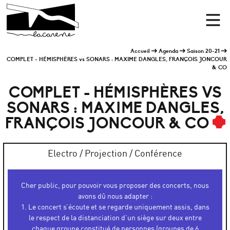
Panneau de gestion des cookies
Accueil
Men
Accueil
Agenda
Saison 20-21
COMPLET - HÉMISPHÈRES vs SONARS : MAXIME DANGLES, FRANÇOIS JONCOUR
& CO
COMPLET - HÉMISPHÈRES VS
SONARS : MAXIME DANGLES,
FRANÇOIS JONCOUR & CO
Electro / Projection / Conférence
Cher public, pour pouvoir vous proposer des concerts, nous
avons dû nous adapter :
1. Le concert s’écoute et se regarde uniquement assis, dans
le respect de la distanciation d’un siège sur deux entre
chaque groupe constitué de personnes (groupes de 6