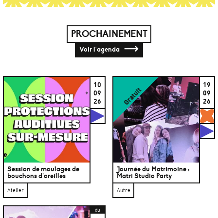
PROCHAINEMENT
Voir l'agenda
10
19
Gratuit
09
09
26
26
Studios
G
S
Session de moulages de
Journée du Matrimoine :
bouchons d’oreilles
Matri Studio Party
Atelier
Autre
du