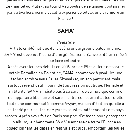
performé dans les mecques des musiques électroniques que sont
Dekmantel ou Mutek, au tour d’Astropolis de se laisser contaminer
par ce live hors norme et cette expérience totale, une première en
France !
SAMA’
Palestine
Artiste emblématique de la scène underground palestinienne,
SAMA’ est devenue l’icône d’une génération créative et déterminée à
se faire entendre.
Après avoir fait ses débuts en 2006 lors de fêtes autour de sa ville
natale Ramallah en Palestine, SAMA’ commence à produire une
techno sombre sous l’alias Skywalker, un son percutant mais
surtout revendicatif, nourri de l’oppression politique. Nomade et
militante, SAMA’ n’hésite pas à se servir de sa musique comme
échappatoire libertaire et sans frontières, fédérant autour d’elle
toute une communauté, comme Awyav, maison d’édition qu’elle a
co-fondé pour soutenir de jeunes artistes indépendants des pays
arabes. Après avoir fait de Paris son port d’attache pour y composer
un album, le phénomène SAMA’ s’empare de toute l’Europe en
collectionnant les dates en festivals et clubs, emportant les foules