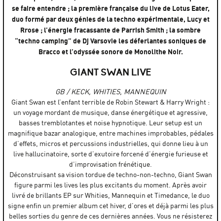
se faire entendre ; la première française du live de Lotus Eater,
duo formé par deux génies de la techno expérimentale, Lucy et
Rrose ; l’énergie fracassante de Parrish Smith ; la sombre
“techno camping” de Dj Varsovie les déferlantes soniques de
Bracco et l’odyssée sonore de Monolithe Noir.
GIANT SWAN LIVE
GB / KECK, WHITIES, MANNEQUIN
Giant Swan est l’enfant terrible de Robin Stewart & Harry Wright :
un voyage mordant de musique, danse énergétique et agressive,
basses tremblotantes et noise hypnotique. Leur setup est un
magnifique bazar analogique, entre machines improbables, pédales
d’effets, micros et percussions industrielles, qui donne lieu à un
live hallucinatoire, sorte d’exutoire forcené d’énergie furieuse et
d’improvisation frénétique.
Déconstruisant sa vision tordue de techno-non-techno, Giant Swan
figure parmi les lives les plus excitants du moment. Après avoir
livré de brillants EP sur Whities, Mannequin et Timedance, le duo
signe enfin un premier album cet hiver, d’ores et déjà parmi les plus
belles sorties du genre de ces dernières années. Vous ne résisterez