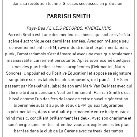
dans sa révolution techno. Grosses secousses en prévision !
PARRISH SMITH
Pays-Bas / L.I.E.S RECORDS, KNEKELHUIS
Parrish Smith est l’une des meilleures choses qui soit arrivée à la
scène électronique ces dernières années. Avec son mélange peu
conventionnel entre EBM, rave industrielle et expérimentations
punk, l’amsterdamois s’est démarqué avec une musique totalement
insaisissable, carrément percutante. Après avoir écumé quelques
unes des plus belles scènes européennes (Dekmantel, Nuits
Sonores, Unpolished ou Positive Education) et apposé sa signature
singulière sur les labels les plus innovants, de Tрип à L.I.E.S en
passant par Knekelhuis, label de son ami Mark Van De Maat avec qui
il forme le duo incendiaire Volition Immanent, Parrish Smith s’est
hissé comme l’un des fers de lance de cette nouvelle génération
biberonnée autant au punk et aux BPM qu’aux fulgurantes
expérimentales, dans une dualité permanente entre body music et
mind music, conciliant brillamment les deux. Avec son charisme et
son énergie sans limites, attendez-vous aux expériences les plus
barrées dans le club de La Carène avec ce freak des temps