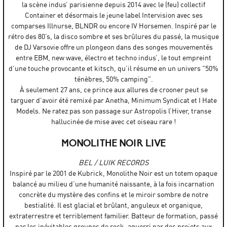
la scène indus’ parisienne depuis 2014 avec le (feu) collectif
Container et désormais le jeune label Intervision avec ses
comparses Illnurse, BLNDR ou encore IV Horsemen. Inspiré par le
rétro des 80’s, la disco sombre et ses brûlures du passé, la musique
de DJ Varsovie offre un plongeon dans des songes mouvementés
entre EBM, new wave, électro et techno indus’, le tout empreint
d’une touche provocante et kitsch, qu’il résume en un univers "50%
ténèbres, 50% camping".
À seulement 27 ans, ce prince aux allures de crooner peut se
targuer d’avoir été remixé par Anetha, Minimum Syndicat et I Hate
Models. Ne ratez pas son passage sur Astropolis l’Hiver, transe
hallucinée de mise avec cet oiseau rare !
MONOLITHE NOIR LIVE
BEL / LUIK RECORDS
Inspiré par le 2001 de Kubrick, Monolithe Noir est un totem opaque
balancé au milieu d’une humanité naissante, à la fois incarnation
concrète du mystère des confins et le miroir sombre de notre
bestialité. Il est glacial et brûlant, anguleux et organique,
extraterrestre et terriblement familier. Batteur de formation, passé
par les inévitables groupes de rock, aguerri par des projets aux