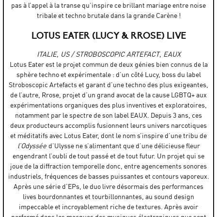
pas à l’appel à la transe qu’inspire ce brillant mariage entre noise
tribale et techno brutale dans la grande Carène !
LOTUS EATER (LUCY & RROSE) LIVE
ITALIE, US / STROBOSCOPIC ARTEFACT, EAUX
Lotus Eater est le projet commun de deux génies bien connus de la
sphère techno et expérimentale : d’un côté Lucy, boss du label
Stroboscopic Artefacts et garant d’une techno des plus exigeantes,
de l’autre, Rrose, projet d’un grand avocat de la cause LGBTQ+ aux
expérimentations organiques des plus inventives et exploratoires,
notamment par le spectre de son label EAUX. Depuis 3 ans, ces
deux producteurs accomplis fusionnent leurs univers narcotiques
et méditatifs avec Lotus Eater, dont le nom s’inspire d’une tribu de
l’Odyssée
d’Ulysse ne s’alimentant que d’une délicieuse fleur
engendrant l’oubli de tout passé et de tout futur. Un projet qui se
joue de la diffraction temporelle donc, entre agencements sonores
industriels, fréquences de basses puissantes et contours vaporeux.
Après une série d’EPs, le duo livre désormais des performances
lives bourdonnantes et tourbillonnantes, au sound design
impeccable et incroyablement riche de textures. Après avoir