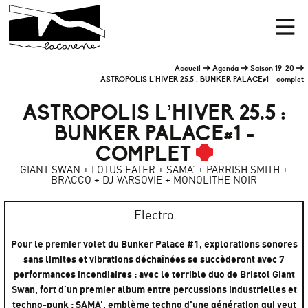
Panneau de gestion des cookies
Accueil
Men
Accueil
Agenda
Saison 19-20
ASTROPOLIS L’HIVER 25.5 : BUNKER PALACE#1 - complet
ASTROPOLIS L’HIVER 25.5 :
BUNKER PALACE#1 -
COMPLET
GIANT SWAN + LOTUS EATER + SAMA’ + PARRISH SMITH +
BRACCO + DJ VARSOVIE + MONOLITHE NOIR
Electro
Pour le premier volet du Bunker Palace #1, explorations sonores
sans limites et vibrations déchaînées se succèderont avec 7
performances incendiaires : avec le terrible duo de Bristol Giant
Swan, fort d’un premier album entre percussions industrielles et
techno-punk ; SAMA’, emblème techno d’une génération qui veut