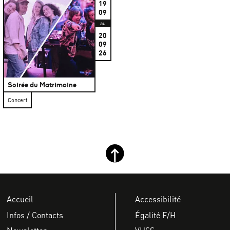
19
09
au
20
09
26
Soirée du Matrimoine
Concert
Retour haut de page
Accueil
Accessibilité
Infos / Contacts
Égalité F/H