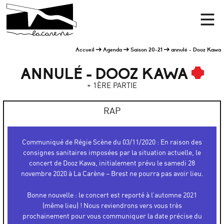
Panneau de gestion des cookies
Accueil
Men
Accueil
Agenda
Saison 20-21
annulé - Dooz Kawa
ANNULÉ - DOOZ KAWA
+ 1ÈRE PARTIE
RAP
Communiqué de Régie Scène du 03/11/2020 : En raison des
consignes sanitaires imposées par la situation actuelle, le
concert de Dooz Kawa, initialement prévu le samedi 28
novembre 2020 à La Carène – Brest ne pourra pas avoir lieu.
Bonne nouvelle : le concert est reporté à l’automne 2021
(même lieu) ! Nous reviendrons vers vous très
prochainement pour vous communiquer la date précise du