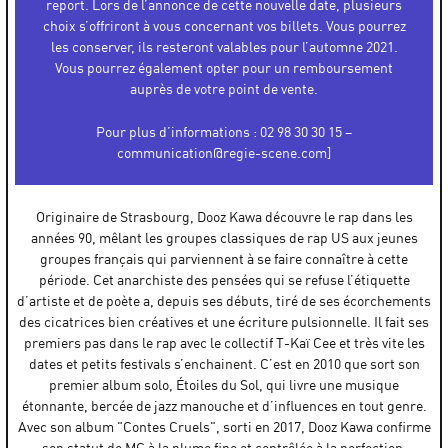
report. Lors de l’annonce de cette nouvelle date, plusieurs
choix s’offriront à vous concernant vos billets. Vous pourrez
les conserver, ils resteront valables pour l’automne 2021.
Vous pourrez également opter pour un remboursement
auprès de votre point de vente.
Pour plus d’informations : 02 98 30 30 15 –
communication@regie-scene.com]
Originaire de Strasbourg, Dooz Kawa découvre le rap dans les
années 90, mêlant les groupes classiques de rap US aux jeunes
groupes français qui parviennent à se faire connaître à cette
période. Cet anarchiste des pensées qui se refuse l’étiquette
d’artiste et de poète a, depuis ses débuts, tiré de ses écorchements
des cicatrices bien créatives et une écriture pulsionnelle. Il fait ses
premiers pas dans le rap avec le collectif T-Kaï Cee et très vite les
dates et petits festivals s’enchainent. C’est en 2010 que sort son
premier album solo, Étoiles du Sol, qui livre une musique
étonnante, bercée de jazz manouche et d’influences en tout genre.
Avec son album "Contes Cruels", sorti en 2017, Dooz Kawa confirme
son statut de MC à la plume fine et contrôlée à la perfection.