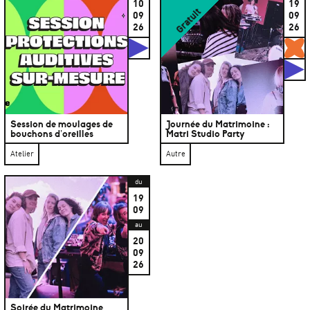
10
19
Gratuit
09
09
26
26
Studios
G
S
Session de moulages de
Journée du Matrimoine :
bouchons d’oreilles
Matri Studio Party
Atelier
Autre
du
19
09
au
20
09
26
Soirée du Matrimoine