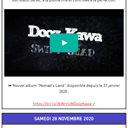
Dooz Kawa feat. @swiftdega - Sous la pluie [Clip Officiel]
par
Dooz Kawa
➡ Nouvel album "Nomad’s Land" disponible depuis le 31 janvier
2020 :
https://bit.ly/3bWrrUMDoozKawa
SAMEDI 28 NOVEMBRE 2020