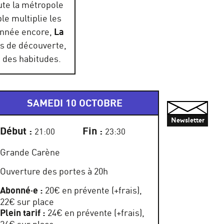
oute la métropole
le multiplie les
 année encore,
La
ps de découverte,
t des habitudes.
SAMEDI 10 OCTOBRE
Newsletter
Début :
Fin :
21:00
23:30
Grande Carène
Ouverture des portes à 20h
Abonné·e :
20€ en prévente (+frais),
22€ sur place
Plein tarif :
24€ en prévente (+frais),