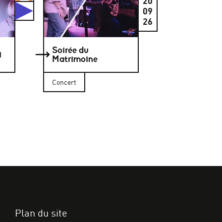
20
Studios
09
26
Soirée du
i
Matrimoine
Concert
Plan du site