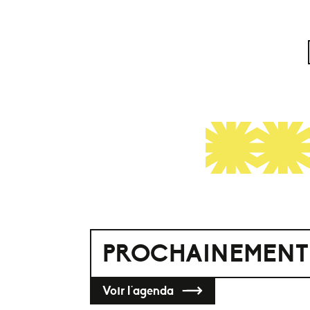
Gildaa - Pensées Diluviennes (Clip Officiel)
par
GILDAA
PROCHAINEMENT
Voir l'agenda