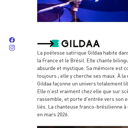
Anne Paceo "The Diver" | Jazz in Marciac 2024
par
Jazz In Marciac
Suivez-nous sur Facebook
GILDAA
Suivez-nous sur instagram
La poétesse satirique Gildaa habite dans
la France et le Brésil. Elle chante bilin
absurde et mystique. Sa mémoire est c
toujours ; elle y cherche ses maux. À la 
Gildaa façonne un univers totalement lib
Elle n’est vraiment chez elle que sur sc
rassemble, et porte d’entrée vers son 
liés. La chanteuse franco-brésilienne 
en mars 2026.