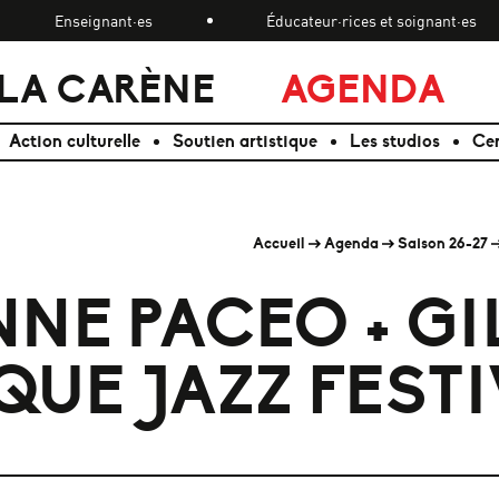
Enseignant·es
Éducateur·rices et soignant·es
LA CARÈNE
AGENDA
Action culturelle
Soutien artistique
Les studios
Cen
Accueil
Agenda
Saison 26-27
NE PACEO + GI
UE JAZZ FESTI