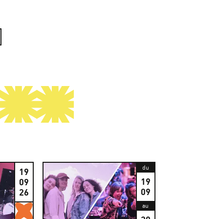
du
19
19
09
09
26
Gratuits
au