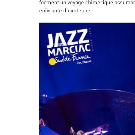
forment un voyage chimérique assumant 
enivrante d’exotisme.