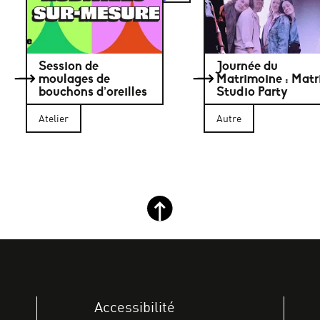
Session de
Journée du
moulages de
Matrimoine : Matr
bouchons d’oreilles
Studio Party
Atelier
Autre
Retour haut de page
Accessibilité