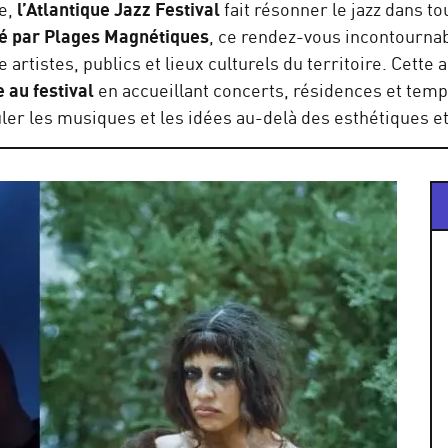
e,
l’Atlantique Jazz Festival
fait résonner le jazz dans t
é par Plages Magnétiques
, ce rendez-vous incontournab
 artistes, publics et lieux culturels du territoire. Cette
 au festival
en accueillant concerts, résidences et tem
uler les musiques et les idées au-delà des esthétiques e