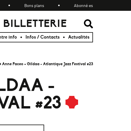
Bons plans
Abonné·es
BILLETTERIE
RECHER
RECHER
tre info
Infos / Contacts
Actualités
Anne Paceo + Gildaa - Atlantique Jazz Festival #23
LDAA -
VAL #23