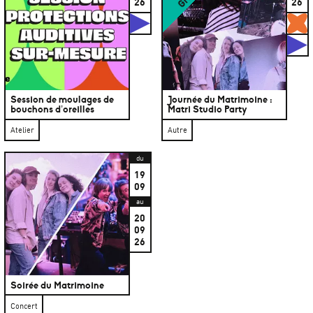
26
26
Studios
G
S
Session de moulages de
Journée du Matrimoine :
bouchons d’oreilles
Matri Studio Party
Atelier
Autre
du
19
09
au
20
09
26
Soirée du Matrimoine
Concert