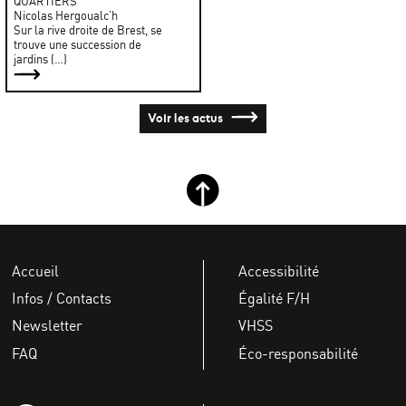
QUARTIERS
Nicolas Hergoualc’h
Sur la rive droite de Brest, se
trouve une succession de
jardins (…)
Voir les actus
Retour haut de page
Accueil
Accessibilité
Infos / Contacts
Égalité F/H
Newsletter
VHSS
FAQ
Éco-responsabilité